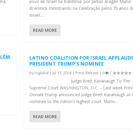
nha,
povo de Israel na Babilônia. por Jarbas Aragão Mario
Bramnick ministrando na Celebração pelos 70 anos d
Israel....
READ MORE
E
ALÉM
LATINO COALITION FOR ISRAEL APPLAUD
PRESIDENT TRUMP’S NOMINEE
by
lciglobal
|
Jul 17, 2018
|
Press Release
|
0
|
me
Judge Brett Kavanaugh To The
Supreme Court WASHINGTON, D.C. – Last week Pres
Donald Trump announced Judge Brett Kavanaugh as 
nominee to the nation’s highest court. Mario...
READ MORE