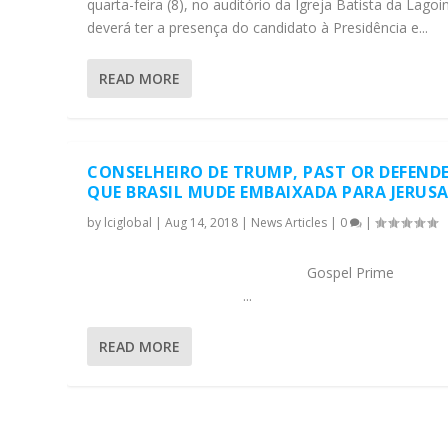
quarta-feira (8), no auditório da Igreja Batista da Lagoi
deverá ter a presença do candidato à Presidência e...
READ MORE
CONSELHEIRO DE TRUMP, PAST OR DEFEND
QUE BRASIL MUDE EMBAIXADA PARA JERUS
by
lciglobal
|
Aug 14, 2018
|
News Articles
|
0
|
Gospel Pri
...
READ MORE