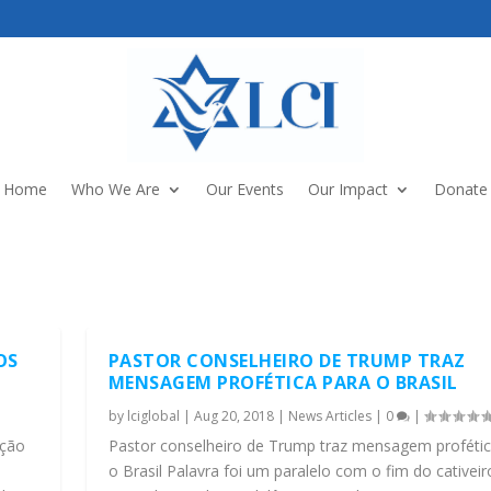
Home
Who We Are
Our Events
Our Impact
Donate
OS
PASTOR CONSELHEIRO DE TRUMP TRAZ
MENSAGEM PROFÉTICA PARA O BRASIL
by
lciglobal
|
Aug 20, 2018
|
News Articles
|
0
|
ação
Pastor conselheiro de Trump traz mensagem profétic
o Brasil Palavra foi um paralelo com o fim do cativeir